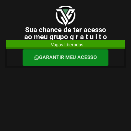
Sua chance de ter acesso
ao meu grupo g r a t u i t o
Vagas liberadas
GARANTIR MEU ACESSO