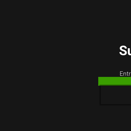
S
Entr