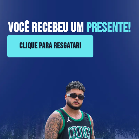
VOCÊ RECEBEU UM
presente!
clique para resgatar!