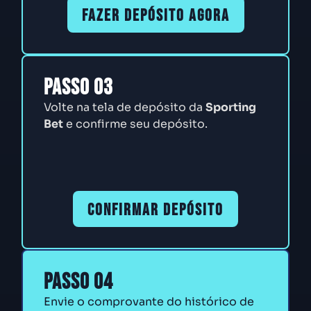
FAZER DEPÓSITO AGORA
PASSO 03
Volte na tela de depósito da
Sporting
Bet
e confirme seu depósito.
CONFIRMAR DEPÓSITO
PASSO 04
Envie o comprovante do histórico de