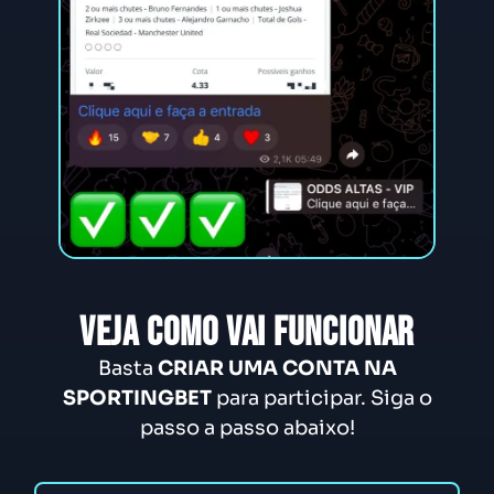
VEJA COMO VAI FUNCIONAR
Basta
CRIAR UMA CONTA NA
SPORTINGBET
para participar. Siga o
passo a passo abaixo!