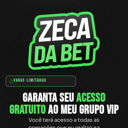
VAGAS LIMITADAS
GARANTA SEU
ACESSO
GRATUITO
AO MEU GRUPO VIP
Você terá acesso a todas as
operações que eu realizo na