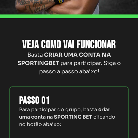
VEJA COMO VAI FUNCIONAR
Basta
CRIAR UMA CONTA NA
SPORTINGBET
para participar. Siga o
passo a passo abaixo!
PASSO 01
Para participar do grupo, basta
criar
uma conta na SPORTING BET
clicando
no botão abaixo: