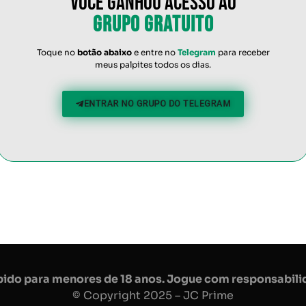
VOCÊ GANHOU ACESSO AO
GRUPO GRATUITO
Toque no
botão abaixo
e entre no
Telegram
para receber
meus palpites todos os dias.
ENTRAR NO GRUPO DO TELEGRAM
bido para menores de 18 anos. Jogue com responsabili
© Copyright 2025 – JC Prime