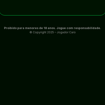
Proibido para menores de 18 anos. Jogue com responsabilidade.
© Copyright 2025 – Jogador Caro